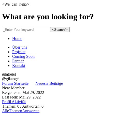
<We_can_help/>
What are you looking for?
<Search/>
Home
Über uns
Projekte
Coming Soon
Partner
Kontakt
gilatogel
@gilatogel
Forum-Startseite
|
Neueste Beiträge
New Member
Beigetreten: Mai 29, 2022
Last seen: Mai 29, 2022
Profil
Aktivität
Themen: 0
/
Antworten: 0
Alle
Themen
Antworten