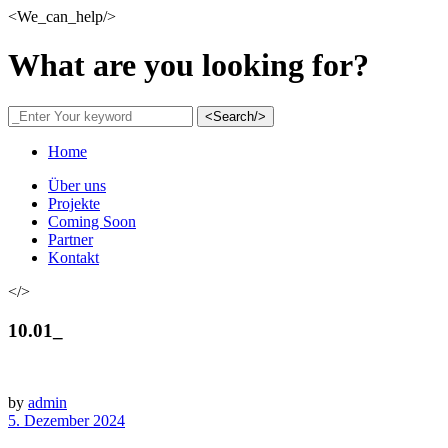
<We_can_help/>
What are you looking for?
<Search/>
Home
Über uns
Projekte
Coming Soon
Partner
Kontakt
</>
10.01_
by
admin
5. Dezember 2024