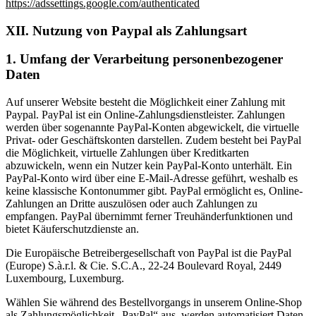
https://adssettings.google.com/authenticated
XII. Nutzung von Paypal als Zahlungsart
1. Umfang der Verarbeitung personenbezogener
Daten
Auf unserer Website besteht die Möglichkeit einer Zahlung mit
Paypal. PayPal ist ein Online-Zahlungsdienstleister. Zahlungen
werden über sogenannte PayPal-Konten abgewickelt, die virtuelle
Privat- oder Geschäftskonten darstellen. Zudem besteht bei PayPal
die Möglichkeit, virtuelle Zahlungen über Kreditkarten
abzuwickeln, wenn ein Nutzer kein PayPal-Konto unterhält. Ein
PayPal-Konto wird über eine E-Mail-Adresse geführt, weshalb es
keine klassische Kontonummer gibt. PayPal ermöglicht es, Online-
Zahlungen an Dritte auszulösen oder auch Zahlungen zu
empfangen. PayPal übernimmt ferner Treuhänderfunktionen und
bietet Käuferschutzdienste an.
Die Europäische Betreibergesellschaft von PayPal ist die PayPal
(Europe) S.à.r.l. & Cie. S.C.A., 22-24 Boulevard Royal, 2449
Luxembourg, Luxemburg.
Wählen Sie während des Bestellvorgangs in unserem Online-Shop
als Zahlungsmöglichkeit „PayPal“ aus, werden automatisiert Daten