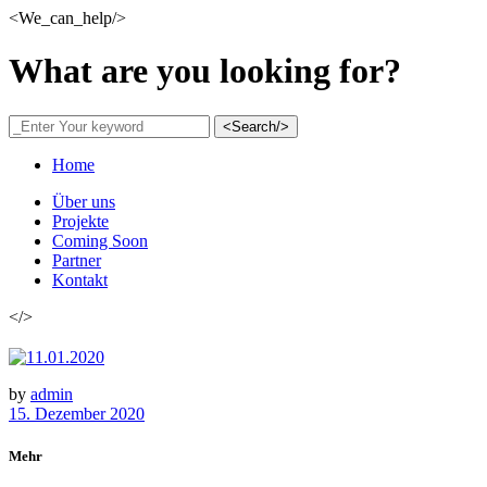
<We_can_help/>
What are you looking for?
<Search/>
Home
Über uns
Projekte
Coming Soon
Partner
Kontakt
</>
by
admin
15. Dezember 2020
Mehr