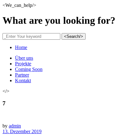
<We_can_help/>
What are you looking for?
<Search/>
Home
Über uns
Projekte
Coming Soon
Partner
Kontakt
</>
7
by
admin
13. Dezember 2019