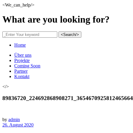
<We_can_help/>
What are you looking for?
<Search/>
Home
Über uns
Projekte
Coming Soon
Partner
Kontakt
</>
89836720_224692868908271_365467092581246566
by
admin
26. August 2020