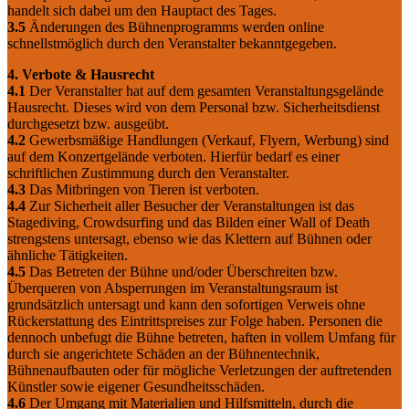
handelt sich dabei um den Hauptact des Tages.
3.5
Änderungen des Bühnenprogramms werden online
schnellstmöglich durch den Veranstalter bekanntgegeben.
4. Verbote & Hausrecht
4.1
Der Veranstalter hat auf dem gesamten Veranstaltungsgelände
Hausrecht. Dieses wird von dem Personal bzw. Sicherheitsdienst
durchgesetzt bzw. ausgeübt.
4.2
Gewerbsmäßige Handlungen (Verkauf, Flyern, Werbung) sind
auf dem Konzertgelände verboten. Hierfür bedarf es einer
schriftlichen Zustimmung durch den Veranstalter.
4.3
Das Mitbringen von Tieren ist verboten.
4.4
Zur Sicherheit aller Besucher der Veranstaltungen ist das
Stagediving, Crowdsurfing und das Bilden einer Wall of Death
strengstens untersagt, ebenso wie das Klettern auf Bühnen oder
ähnliche Tätigkeiten.
4.5
Das Betreten der Bühne und/oder Überschreiten bzw.
Überqueren von Absperrungen im Veranstaltungsraum ist
grundsätzlich untersagt und kann den sofortigen Verweis ohne
Rückerstattung des Eintrittspreises zur Folge haben. Personen die
dennoch unbefugt die Bühne betreten, haften in vollem Umfang für
durch sie angerichtete Schäden an der Bühnentechnik,
Bühnenaufbauten oder für mögliche Verletzungen der auftretenden
Künstler sowie eigener Gesundheitsschäden.
4.6
Der Umgang mit Materialien und Hilfsmitteln, durch die