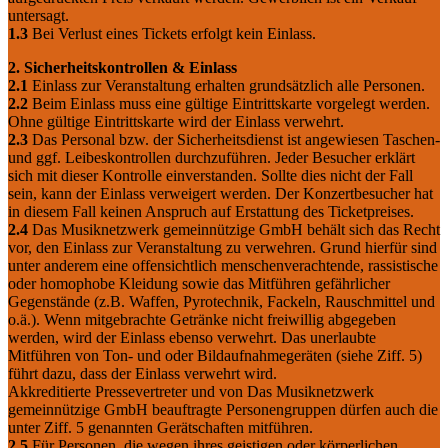
untersagt.
1.3
Bei Verlust eines Tickets erfolgt kein Einlass.
2. Sicherheitskontrollen & Einlass
2.1
Einlass zur Veranstaltung erhalten grundsätzlich alle Personen.
2.2
Beim Einlass muss eine gültige Eintrittskarte vorgelegt werden.
Ohne gültige Eintrittskarte wird der Einlass verwehrt.
2.3
Das Personal bzw. der Sicherheitsdienst ist angewiesen Taschen-
und ggf. Leibeskontrollen durchzuführen. Jeder Besucher erklärt
sich mit dieser Kontrolle einverstanden. Sollte dies nicht der Fall
sein, kann der Einlass verweigert werden. Der Konzertbesucher hat
in diesem Fall keinen Anspruch auf Erstattung des Ticketpreises.
2.4
Das Musiknetzwerk gemeinnützige GmbH behält sich das Recht
vor, den Einlass zur Veranstaltung zu verwehren. Grund hierfür sind
unter anderem eine offensichtlich menschenverachtende, rassistische
oder homophobe Kleidung sowie das Mitführen gefährlicher
Gegenstände (z.B. Waffen, Pyrotechnik, Fackeln, Rauschmittel und
o.ä.). Wenn mitgebrachte Getränke nicht freiwillig abgegeben
werden, wird der Einlass ebenso verwehrt. Das unerlaubte
Mitführen von Ton- und oder Bildaufnahmegeräten (siehe Ziff. 5)
führt dazu, dass der Einlass verwehrt wird.
Akkreditierte Pressevertreter und von Das Musiknetzwerk
gemeinnützige GmbH beauftragte Personengruppen dürfen auch die
unter Ziff. 5 genannten Gerätschaften mitführen.
2.5
Für Personen, die wegen ihres geistigen oder körperlichen