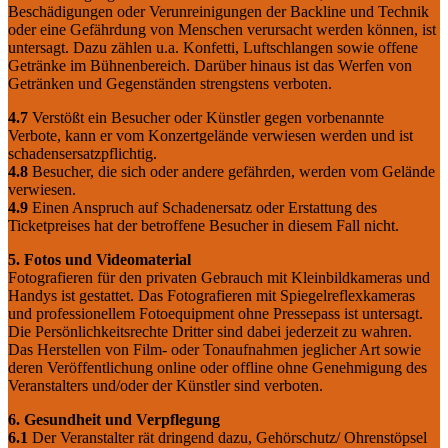
Beschädigungen oder Verunreinigungen der Backline und Technik
oder eine Gefährdung von Menschen verursacht werden können, ist
untersagt. Dazu zählen u.a. Konfetti, Luftschlangen sowie offene
Getränke im Bühnenbereich. Darüber hinaus ist das Werfen von
Getränken und Gegenständen strengstens verboten.
4.7
Verstößt ein Besucher oder Künstler gegen vorbenannte
Verbote, kann er vom Konzertgelände verwiesen werden und ist
schadensersatzpflichtig.
4.8
Besucher, die sich oder andere gefährden, werden vom Gelände
verwiesen.
4.9
Einen Anspruch auf Schadenersatz oder Erstattung des
Ticketpreises hat der betroffene Besucher in diesem Fall nicht.
5. Fotos und Videomaterial
Fotografieren für den privaten Gebrauch mit Kleinbildkameras und
Handys ist gestattet. Das Fotografieren mit Spiegelreflexkameras
und professionellem Fotoequipment ohne Pressepass ist untersagt.
Die Persönlichkeitsrechte Dritter sind dabei jederzeit zu wahren.
Das Herstellen von Film- oder Tonaufnahmen jeglicher Art sowie
deren Veröffentlichung online oder offline ohne Genehmigung des
Veranstalters und/oder der Künstler sind verboten.
6. Gesundheit und Verpflegung
6.1
Der Veranstalter rät dringend dazu, Gehörschutz/ Ohrenstöpsel