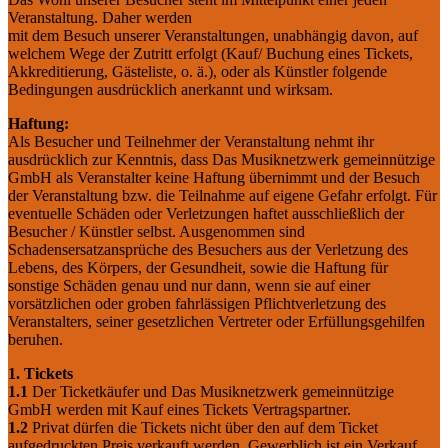
Veranstaltung. Daher werden
mit dem Besuch unserer Veranstaltungen, unabhängig davon, auf
welchem Wege der Zutritt erfolgt (Kauf/ Buchung eines Tickets,
Akkreditierung, Gästeliste, o. ä.), oder als Künstler folgende
Bedingungen ausdrücklich anerkannt und wirksam.
Haftung:
Als Besucher und Teilnehmer der Veranstaltung nehmt ihr
ausdrücklich zur Kenntnis, dass Das Musiknetzwerk gemeinnützige
GmbH als Veranstalter keine Haftung übernimmt und der Besuch
der Veranstaltung bzw. die Teilnahme auf eigene Gefahr erfolgt. Für
eventuelle Schäden oder Verletzungen haftet ausschließlich der
Besucher / Künstler selbst. Ausgenommen sind
Schadensersatzansprüche des Besuchers aus der Verletzung des
Lebens, des Körpers, der Gesundheit, sowie die Haftung für
sonstige Schäden genau und nur dann, wenn sie auf einer
vorsätzlichen oder groben fahrlässigen Pflichtverletzung des
Veranstalters, seiner gesetzlichen Vertreter oder Erfüllungsgehilfen
beruhen.
1. Tickets
1.1
Der Ticketkäufer und Das Musiknetzwerk gemeinnützige
GmbH werden mit Kauf eines Tickets Vertragspartner.
1.2
Privat dürfen die Tickets nicht über den auf dem Ticket
aufgedruckten Preis verkauft werden. Gewerblich ist ein Verkauf