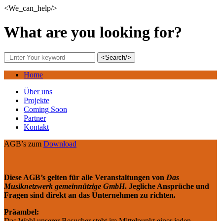
<We_can_help/>
What are you looking for?
<Search/>
Home
Über uns
Projekte
Coming Soon
Partner
Kontakt
AGB’s zum
Download
Diese AGB’s gelten für alle Veranstaltungen von
Das
Musiknetzwerk gemeinnützige GmbH
. Jegliche Ansprüche und
Fragen sind direkt an das Unternehmen zu richten.
Präambel:
Das Wohl unserer Besucher steht im Mittelpunkt einer jeden