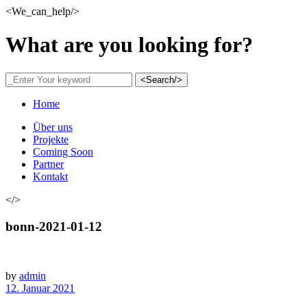
<We_can_help/>
What are you looking for?
<Search/>
Home
Über uns
Projekte
Coming Soon
Partner
Kontakt
</>
bonn-2021-01-12
by
admin
12. Januar 2021