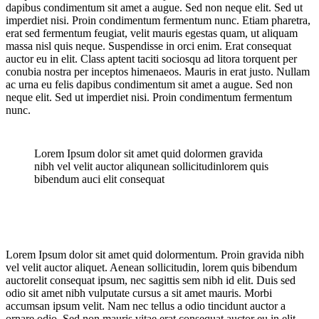
dapibus condimentum sit amet a augue. Sed non neque elit. Sed ut
imperdiet nisi. Proin condimentum fermentum nunc. Etiam pharetra,
erat sed fermentum feugiat, velit mauris egestas quam, ut aliquam
massa nisl quis neque. Suspendisse in orci enim. Erat consequat
auctor eu in elit. Class aptent taciti sociosqu ad litora torquent per
conubia nostra per inceptos himenaeos. Mauris in erat justo. Nullam
ac urna eu felis dapibus condimentum sit amet a augue. Sed non
neque elit. Sed ut imperdiet nisi. Proin condimentum fermentum
nunc.
Lorem Ipsum dolor sit amet quid dolormen gravida
nibh vel velit auctor aliqunean sollicitudinlorem quis
bibendum auci elit consequat
Lorem Ipsum dolor sit amet quid dolormentum. Proin gravida nibh
vel velit auctor aliquet. Aenean sollicitudin, lorem quis bibendum
auctorelit consequat ipsum, nec sagittis sem nibh id elit. Duis sed
odio sit amet nibh vulputate cursus a sit amet mauris. Morbi
accumsan ipsum velit. Nam nec tellus a odio tincidunt auctor a
ornare odio. Sed non mauris vitae erat consequat auctor eu in elit.