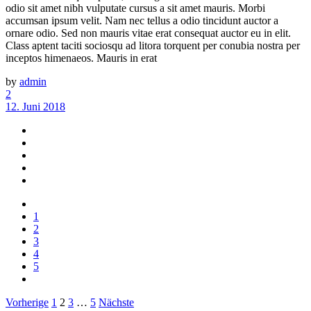
odio sit amet nibh vulputate cursus a sit amet mauris. Morbi
accumsan ipsum velit. Nam nec tellus a odio tincidunt auctor a
ornare odio. Sed non mauris vitae erat consequat auctor eu in elit.
Class aptent taciti sociosqu ad litora torquent per conubia nostra per
inceptos himenaeos. Mauris in erat
by
admin
2
12. Juni 2018
1
2
3
4
5
Beitragsnavigation
Vorherige
1
2
3
…
5
Nächste