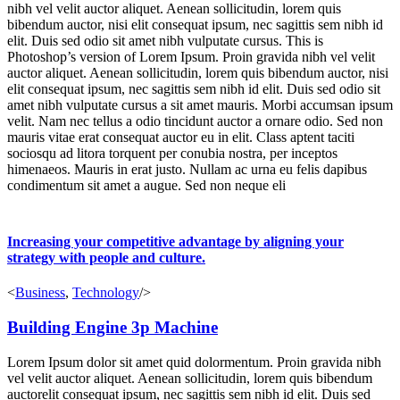
nibh vel velit auctor aliquet. Aenean sollicitudin, lorem quis
bibendum auctor, nisi elit consequat ipsum, nec sagittis sem nibh id
elit. Duis sed odio sit amet nibh vulputate cursus. This is
Photoshop’s version of Lorem Ipsum. Proin gravida nibh vel velit
auctor aliquet. Aenean sollicitudin, lorem quis bibendum auctor, nisi
elit consequat ipsum, nec sagittis sem nibh id elit. Duis sed odio sit
amet nibh vulputate cursus a sit amet mauris. Morbi accumsan ipsum
velit. Nam nec tellus a odio tincidunt auctor a ornare odio. Sed non
mauris vitae erat consequat auctor eu in elit. Class aptent taciti
sociosqu ad litora torquent per conubia nostra, per inceptos
himenaeos. Mauris in erat justo. Nullam ac urna eu felis dapibus
condimentum sit amet a augue. Sed non neque eli
Increasing your competitive advantage by aligning your
strategy with people and culture.
<
Business
,
Technology
/>
Building Engine 3p Machine
Lorem Ipsum dolor sit amet quid dolormentum. Proin gravida nibh
vel velit auctor aliquet. Aenean sollicitudin, lorem quis bibendum
auctorelit consequat ipsum, nec sagittis sem nibh id elit. Duis sed