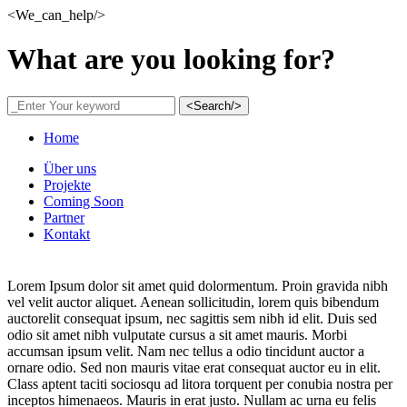
<We_can_help/>
What are you looking for?
<Search/>
Home
Über uns
Projekte
Coming Soon
Partner
Kontakt
Lorem Ipsum dolor sit amet quid dolormentum. Proin gravida nibh
vel velit auctor aliquet. Aenean sollicitudin, lorem quis bibendum
auctorelit consequat ipsum, nec sagittis sem nibh id elit. Duis sed
odio sit amet nibh vulputate cursus a sit amet mauris. Morbi
accumsan ipsum velit. Nam nec tellus a odio tincidunt auctor a
ornare odio. Sed non mauris vitae erat consequat auctor eu in elit.
Class aptent taciti sociosqu ad litora torquent per conubia nostra per
inceptos himenaeos. Mauris in erat justo. Nullam ac urna eu felis