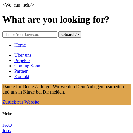
<We_can_help/>
What are you looking for?
<Search/>
Home
Über uns
Projekte
Coming Soon
Partner
Kontakt
Danke für Deine Anfrage! Wir werden Dein Anliegen bearbeiten
und uns in Kürze bei Dir melden.
Zurück zur Website
Mehr
FAQ
Jobs