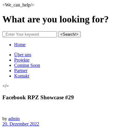
<We_can_help/>
What are you looking for?
<Search/>
Home
Über uns
Projekte
Coming Soon
Partner
Kontakt
</>
Facebook RPZ Showcase #29
by
admin
20. Dezember 2022