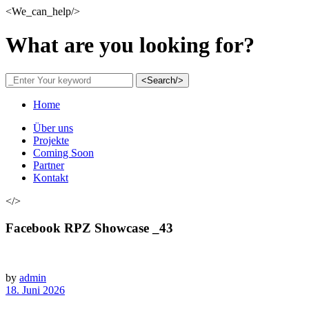
<We_can_help/>
What are you looking for?
<Search/>
Home
Über uns
Projekte
Coming Soon
Partner
Kontakt
</>
Facebook RPZ Showcase _43
by
admin
18. Juni 2026