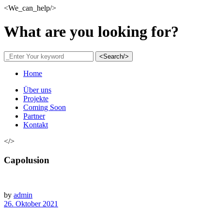
<We_can_help/>
What are you looking for?
<Search/>
Home
Über uns
Projekte
Coming Soon
Partner
Kontakt
</>
Capolusion
by
admin
26. Oktober 2021