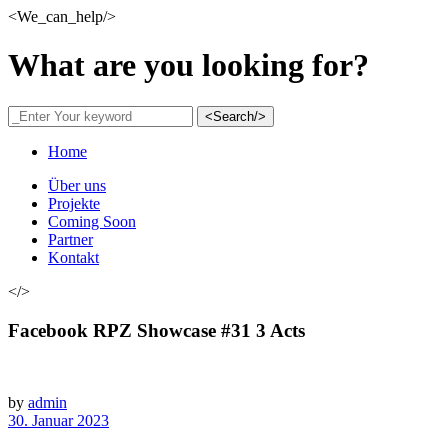
<We_can_help/>
What are you looking for?
<Search/>
Home
Über uns
Projekte
Coming Soon
Partner
Kontakt
</>
Facebook RPZ Showcase #31 3 Acts
by
admin
30. Januar 2023