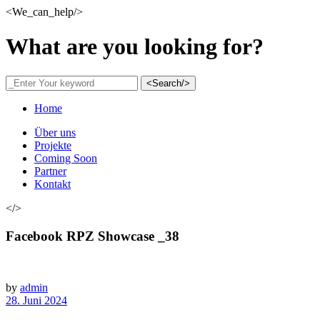
<We_can_help/>
What are you looking for?
<Search/>
Home
Über uns
Projekte
Coming Soon
Partner
Kontakt
</>
Facebook RPZ Showcase _38
by
admin
28. Juni 2024