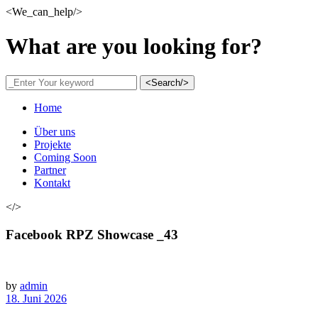
<We_can_help/>
What are you looking for?
<Search/>
Home
Über uns
Projekte
Coming Soon
Partner
Kontakt
</>
Facebook RPZ Showcase _43
by
admin
18. Juni 2026