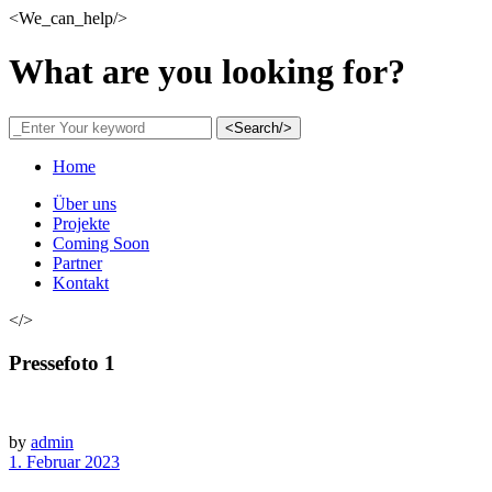
<We_can_help/>
What are you looking for?
<Search/>
Home
Über uns
Projekte
Coming Soon
Partner
Kontakt
</>
Pressefoto 1
by
admin
1. Februar 2023