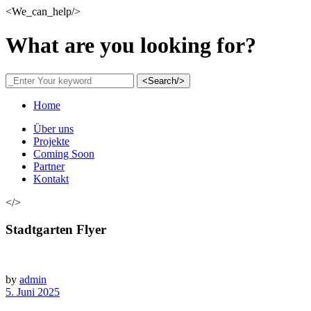
<We_can_help/>
What are you looking for?
<Search/>
Home
Über uns
Projekte
Coming Soon
Partner
Kontakt
</>
Stadtgarten Flyer
by
admin
5. Juni 2025