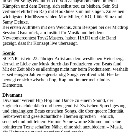
In seinen Songs erzählt HADI von Alltagsmomenten, inneren
Kämpfen und dem Drang, sich selbst treu zu bleiben. Sein Stil
verbindet ehrlichen Rap mit Hooklines zum mit singen. Zu seinen
wichtigsten Einflüssen zählen Mac Miller, CRO, Little Simz und
Samy Deluxe.
Bei ersten Auftritten mit den Weichis, zum Beispiel bei der Micdrop
Session Osnabrück, am Institut für Musik und bei dem
Newcomercontest Toys2Masters, haben HADI und die Band
gezeigt, dass ihr Konzept live überzeugt.
Scenic
SCENIC ist ein 22-Jähriger Artist aus dem westlichen Heinsberg,
der seine Liebe zur Musk durch das Produzieren von Beats fand.
Mit der Zeit blieb es allerdings nicht nur beim Produzieren, weshalb
er seit einigen Jahren eigenständig Songs veröffentlicht. Hierbei
bewegt er sich zwischen Pop, Rap und immer mehr Indie-
Elementen.
Divamant
Divamant vereint Hip Hop und Dance zu einem Sound, der
zugleich nachdenklich und bewegend ist. Zwischen Sprechgesang
und eingängigen Beats entstehen Songs, die über queere Identität,
Selbstwert und gesellschaftliche Themen sprechen – ehrlich,
sensibel und mit feinem Humor. Seine warme Stimme und seine
pointierten Texte schaffen Nähe, ohne sich anzubiedern – Musik,