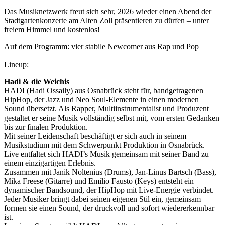
Das Musiknetzwerk freut sich sehr, 2026 wieder einen Abend der
Stadtgartenkonzerte am Alten Zoll präsentieren zu dürfen – unter
freiem Himmel und kostenlos!
Auf dem Programm: vier stabile Newcomer aus Rap und Pop
______
Lineup:
Hadi & die Weichis
HADI (Hadi Ossaily) aus Osnabrück steht für, bandgetragenen
HipHop, der Jazz und Neo Soul-Elemente in einen modernen
Sound übersetzt. Als Rapper, Multiinstrumentalist und Produzent
gestaltet er seine Musik vollständig selbst mit, vom ersten Gedanken
bis zur finalen Produktion.
Mit seiner Leidenschaft beschäftigt er sich auch in seinem
Musikstudium mit dem Schwerpunkt Produktion in Osnabrück.
Live entfaltet sich HADI’s Musik gemeinsam mit seiner Band zu
einem einzigartigen Erlebnis.
Zusammen mit Janik Noltenius (Drums), Jan-Linus Bartsch (Bass),
Mika Freese (Gitarre) und Emilio Fausto (Keys) entsteht ein
dynamischer Bandsound, der HipHop mit Live-Energie verbindet.
Jeder Musiker bringt dabei seinen eigenen Stil ein, gemeinsam
formen sie einen Sound, der druckvoll und sofort wiedererkennbar
ist.