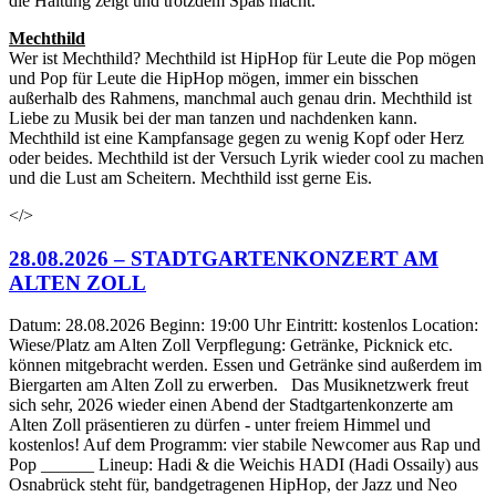
die Haltung zeigt und trotzdem Spaß macht.
Mechthild
Wer ist Mechthild? Mechthild ist HipHop für Leute die Pop mögen
und Pop für Leute die HipHop mögen, immer ein bisschen
außerhalb des Rahmens, manchmal auch genau drin. Mechthild ist
Liebe zu Musik bei der man tanzen und nachdenken kann.
Mechthild ist eine Kampfansage gegen zu wenig Kopf oder Herz
oder beides. Mechthild ist der Versuch Lyrik wieder cool zu machen
und die Lust am Scheitern. Mechthild isst gerne Eis.
</>
28.08.2026 – STADTGARTENKONZERT AM
ALTEN ZOLL
Datum: 28.08.2026 Beginn: 19:00 Uhr Eintritt: kostenlos Location:
Wiese/Platz am Alten Zoll Verpflegung: Getränke, Picknick etc.
können mitgebracht werden. Essen und Getränke sind außerdem im
Biergarten am Alten Zoll zu erwerben. Das Musiknetzwerk freut
sich sehr, 2026 wieder einen Abend der Stadtgartenkonzerte am
Alten Zoll präsentieren zu dürfen - unter freiem Himmel und
kostenlos! Auf dem Programm: vier stabile Newcomer aus Rap und
Pop ______ Lineup: Hadi & die Weichis HADI (Hadi Ossaily) aus
Osnabrück steht für, bandgetragenen HipHop, der Jazz und Neo