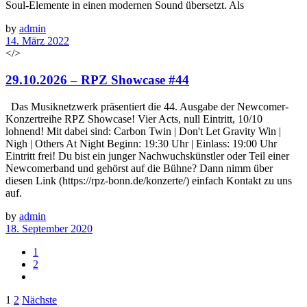
Soul-Elemente in einen modernen Sound übersetzt. Als
by
admin
14. März 2022
</>
29.10.2026 – RPZ Showcase #44
Das Musiknetzwerk präsentiert die 44. Ausgabe der Newcomer-
Konzertreihe RPZ Showcase! Vier Acts, null Eintritt, 10/10
lohnend! Mit dabei sind: Carbon Twin | Don't Let Gravity Win |
Nigh | Others At Night Beginn: 19:30 Uhr | Einlass: 19:00 Uhr
Eintritt frei! Du bist ein junger Nachwuchskünstler oder Teil einer
Newcomerband und gehörst auf die Bühne? Dann nimm über
diesen Link (https://rpz-bonn.de/konzerte/) einfach Kontakt zu uns
auf.
by
admin
18. September 2020
1
2
Beitragsnavigation
1
2
Nächste