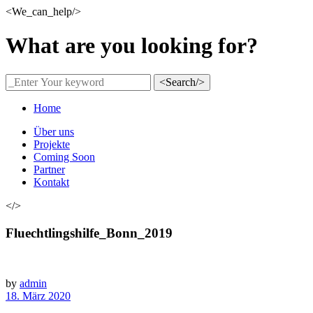
<We_can_help/>
What are you looking for?
<Search/>
Home
Über uns
Projekte
Coming Soon
Partner
Kontakt
</>
Fluechtlingshilfe_Bonn_2019
by
admin
18. März 2020