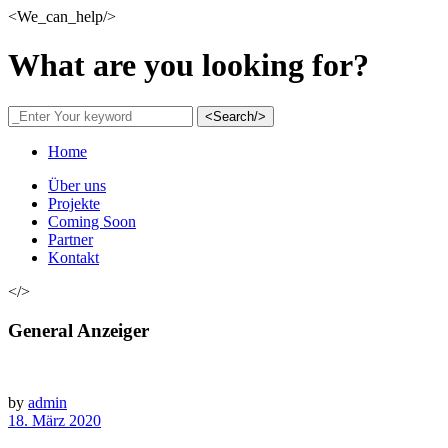
<We_can_help/>
What are you looking for?
<Search/>
Home
Über uns
Projekte
Coming Soon
Partner
Kontakt
</>
General Anzeiger
by
admin
18. März 2020