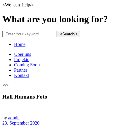
<We_can_help/>
What are you looking for?
<Search/>
Home
Über uns
Projekte
Coming Soon
Partner
Kontakt
</>
Half Humans Foto
by
admin
23. September 2020