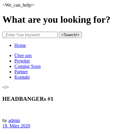
<We_can_help/>
What are you looking for?
<Search/>
Home
Über uns
Projekte
Coming Soon
Partner
Kontakt
</>
HEADBANGERs #1
by
admin
18. März 2020