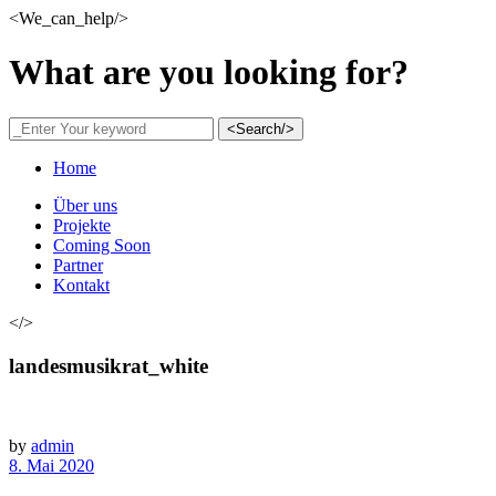
<We_can_help/>
What are you looking for?
<Search/>
Home
Über uns
Projekte
Coming Soon
Partner
Kontakt
</>
landesmusikrat_white
by
admin
8. Mai 2020