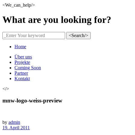
<We_can_help/>
What are you looking for?
<Search/>
Home
Über uns
Projekte
Coming Soon
Partner
Kontakt
</>
mnw-logo-weiss-preview
by
admin
19. April 2011