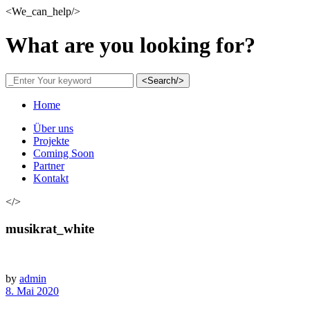
<We_can_help/>
What are you looking for?
<Search/>
Home
Über uns
Projekte
Coming Soon
Partner
Kontakt
</>
musikrat_white
by
admin
8. Mai 2020