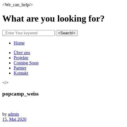
<We_can_help/>
What are you looking for?
<Search/>
Home
Über uns
Projekte
Coming Soon
Partner
Kontakt
</>
popcamp_weiss
by
admin
15. Mai 2020