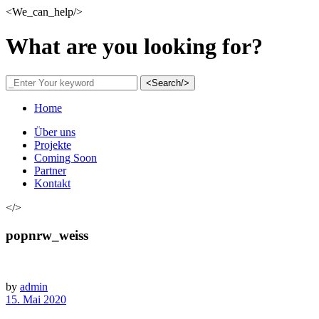
<We_can_help/>
What are you looking for?
<Search/>
Home
Über uns
Projekte
Coming Soon
Partner
Kontakt
</>
popnrw_weiss
by
admin
15. Mai 2020