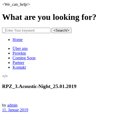
<We_can_help/>
What are you looking for?
<Search/>
Home
Über uns
Projekte
Coming Soon
Partner
Kontakt
</>
RPZ_3.Acoustic-Night_25.01.2019
by
admin
11. Januar 2019