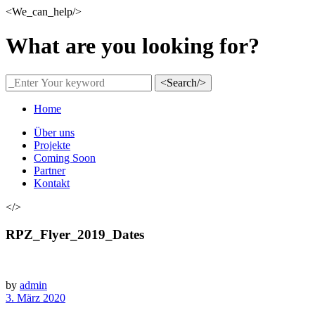
<We_can_help/>
What are you looking for?
<Search/>
Home
Über uns
Projekte
Coming Soon
Partner
Kontakt
</>
RPZ_Flyer_2019_Dates
by
admin
3. März 2020