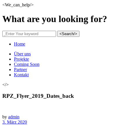
<We_can_help/>
What are you looking for?
<Search/>
Home
Über uns
Projekte
Coming Soon
Partner
Kontakt
</>
RPZ_Flyer_2019_Dates_back
by
admin
3. März 2020