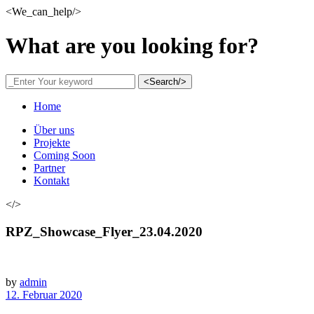
<We_can_help/>
What are you looking for?
<Search/>
Home
Über uns
Projekte
Coming Soon
Partner
Kontakt
</>
RPZ_Showcase_Flyer_23.04.2020
by
admin
12. Februar 2020