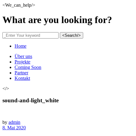
<We_can_help/>
What are you looking for?
<Search/>
Home
Über uns
Projekte
Coming Soon
Partner
Kontakt
</>
sound-and-light_white
by
admin
8. Mai 2020