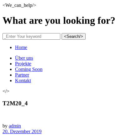
<We_can_help/>
What are you looking for?
<Search/>
Home
Über uns
Projekte
Coming Soon
Partner
Kontakt
</>
T2M20_4
by
admin
20. Dezember 2019