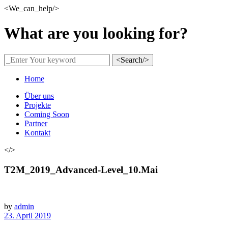
<We_can_help/>
What are you looking for?
<Search/>
Home
Über uns
Projekte
Coming Soon
Partner
Kontakt
</>
T2M_2019_Advanced-Level_10.Mai
by
admin
23. April 2019