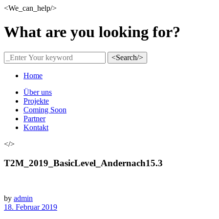
<We_can_help/>
What are you looking for?
<Search/>
Home
Über uns
Projekte
Coming Soon
Partner
Kontakt
</>
T2M_2019_BasicLevel_Andernach15.3
by
admin
18. Februar 2019