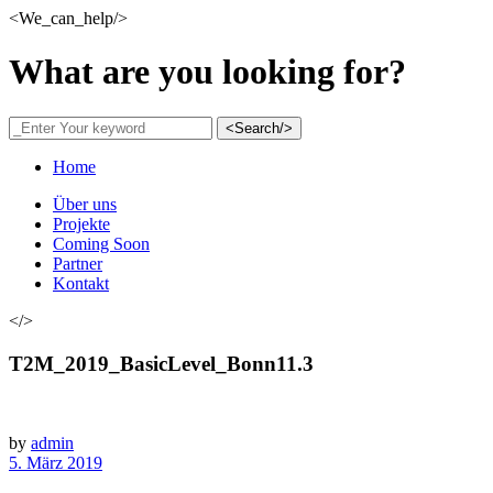
<We_can_help/>
What are you looking for?
<Search/>
Home
Über uns
Projekte
Coming Soon
Partner
Kontakt
</>
T2M_2019_BasicLevel_Bonn11.3
by
admin
5. März 2019