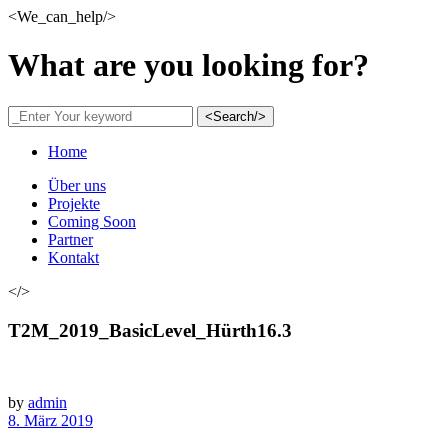
<We_can_help/>
What are you looking for?
<Search/>
Home
Über uns
Projekte
Coming Soon
Partner
Kontakt
</>
T2M_2019_BasicLevel_Hürth16.3
by
admin
8. März 2019