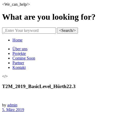
<We_can_help/>
What are you looking for?
<Search/>
Home
Über uns
Projekte
Coming Soon
Partner
Kontakt
</>
T2M_2019_BasicLevel_Hürth22.3
by
admin
5. März 2019