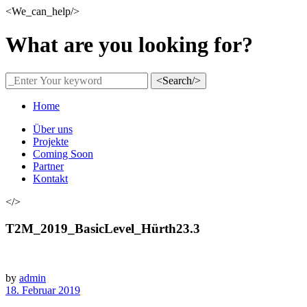
<We_can_help/>
What are you looking for?
<Search/>
Home
Über uns
Projekte
Coming Soon
Partner
Kontakt
</>
T2M_2019_BasicLevel_Hürth23.3
by
admin
18. Februar 2019