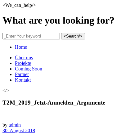
<We_can_help/>
What are you looking for?
<Search/>
Home
Über uns
Projekte
Coming Soon
Partner
Kontakt
</>
T2M_2019_Jetzt-Anmelden_Argumente
by
admin
30. August 2018