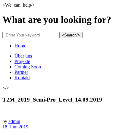
<We_can_help/>
What are you looking for?
<Search/>
Home
Über uns
Projekte
Coming Soon
Partner
Kontakt
</>
T2M_2019_Semi-Pro_Level_14.09.2019
by
admin
18. Juni 2019