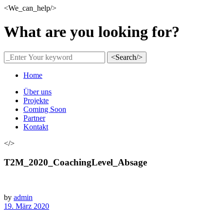
<We_can_help/>
What are you looking for?
<Search/>
Home
Über uns
Projekte
Coming Soon
Partner
Kontakt
</>
T2M_2020_CoachingLevel_Absage
by
admin
19. März 2020