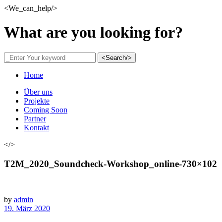
<We_can_help/>
What are you looking for?
<Search/>
Home
Über uns
Projekte
Coming Soon
Partner
Kontakt
</>
T2M_2020_Soundcheck-Workshop_online-730×102
by
admin
19. März 2020