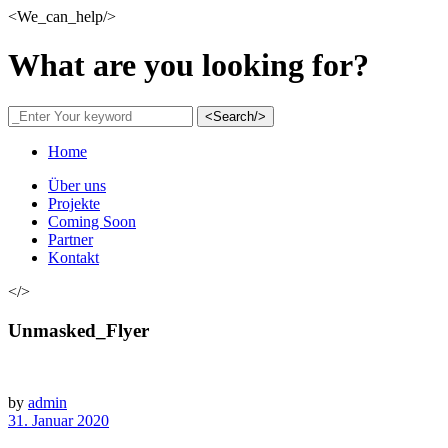
<We_can_help/>
What are you looking for?
<Search/>
Home
Über uns
Projekte
Coming Soon
Partner
Kontakt
</>
Unmasked_Flyer
by
admin
31. Januar 2020