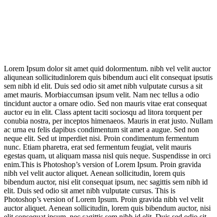
Lorem Ipsum dolor sit amet quid dolormentum. nibh vel velit auctor
aliqunean sollicitudinlorem quis bibendum auci elit consequat ipsutis
sem nibh id elit. Duis sed odio sit amet nibh vulputate cursus a sit
amet mauris. Morbiaccumsan ipsum velit. Nam nec tellus a odio
tincidunt auctor a ornare odio. Sed non mauris vitae erat consequat
auctor eu in elit. Class aptent taciti sociosqu ad litora torquent per
conubia nostra, per inceptos himenaeos. Mauris in erat justo. Nullam
ac urna eu felis dapibus condimentum sit amet a augue. Sed non
neque elit. Sed ut imperdiet nisi. Proin condimentum fermentum
nunc. Etiam pharetra, erat sed fermentum feugiat, velit mauris
egestas quam, ut aliquam massa nisl quis neque. Suspendisse in orci
enim.This is Photoshop’s version of Lorem Ipsum. Proin gravida
nibh vel velit auctor aliquet. Aenean sollicitudin, lorem quis
bibendum auctor, nisi elit consequat ipsum, nec sagittis sem nibh id
elit. Duis sed odio sit amet nibh vulputate cursus. This is
Photoshop’s version of Lorem Ipsum. Proin gravida nibh vel velit
auctor aliquet. Aenean sollicitudin, lorem quis bibendum auctor, nisi
elit consequat ipsum, nec sagittis sem nibh id elit. Duis sed odio sit