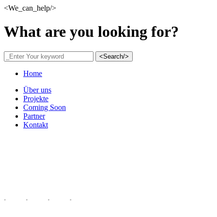
<We_can_help/>
What are you looking for?
<Search/>
Home
Über uns
Projekte
Coming Soon
Partner
Kontakt