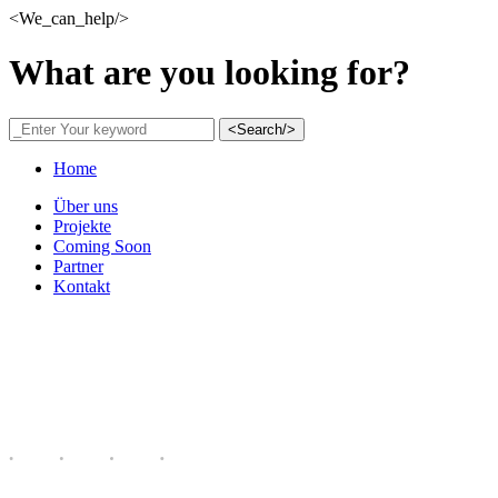
<We_can_help/>
What are you looking for?
<Search/>
Home
Über uns
Projekte
Coming Soon
Partner
Kontakt