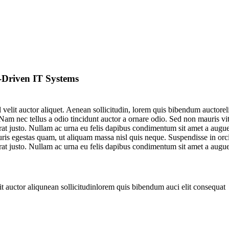
-Driven IT Systems
lit auctor aliquet. Aenean sollicitudin, lorem quis bibendum auctorelit
m nec tellus a odio tincidunt auctor a ornare odio. Sed non mauris vitae
erat justo. Nullam ac urna eu felis dapibus condimentum sit amet a augu
is egestas quam, ut aliquam massa nisl quis neque. Suspendisse in orci e
erat justo. Nullam ac urna eu felis dapibus condimentum sit amet a augu
t auctor aliqunean sollicitudinlorem quis bibendum auci elit consequat