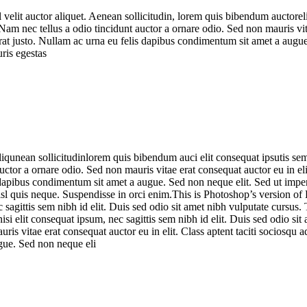
lit auctor aliquet. Aenean sollicitudin, lorem quis bibendum auctorelit
m nec tellus a odio tincidunt auctor a ornare odio. Sed non mauris vitae
erat justo. Nullam ac urna eu felis dapibus condimentum sit amet a augu
ris egestas
qunean sollicitudinlorem quis bibendum auci elit consequat ipsutis sem n
or a ornare odio. Sed non mauris vitae erat consequat auctor eu in elit.
s dapibus condimentum sit amet a augue. Sed non neque elit. Sed ut imp
sl quis neque. Suspendisse in orci enim.This is Photoshop’s version of
c sagittis sem nibh id elit. Duis sed odio sit amet nibh vulputate cursu
nisi elit consequat ipsum, nec sagittis sem nibh id elit. Duis sed odio 
uris vitae erat consequat auctor eu in elit. Class aptent taciti sociosqu 
gue. Sed non neque eli