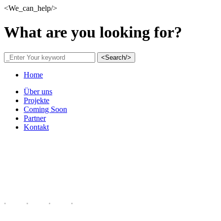
<We_can_help/>
What are you looking for?
<Search/>
Home
Über uns
Projekte
Coming Soon
Partner
Kontakt