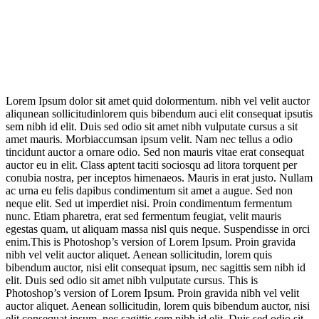
Lorem Ipsum dolor sit amet quid dolormentum. nibh vel velit auctor
aliqunean sollicitudinlorem quis bibendum auci elit consequat ipsutis
sem nibh id elit. Duis sed odio sit amet nibh vulputate cursus a sit
amet mauris. Morbiaccumsan ipsum velit. Nam nec tellus a odio
tincidunt auctor a ornare odio. Sed non mauris vitae erat consequat
auctor eu in elit. Class aptent taciti sociosqu ad litora torquent per
conubia nostra, per inceptos himenaeos. Mauris in erat justo. Nullam
ac urna eu felis dapibus condimentum sit amet a augue. Sed non
neque elit. Sed ut imperdiet nisi. Proin condimentum fermentum
nunc. Etiam pharetra, erat sed fermentum feugiat, velit mauris
egestas quam, ut aliquam massa nisl quis neque. Suspendisse in orci
enim.This is Photoshop’s version of Lorem Ipsum. Proin gravida
nibh vel velit auctor aliquet. Aenean sollicitudin, lorem quis
bibendum auctor, nisi elit consequat ipsum, nec sagittis sem nibh id
elit. Duis sed odio sit amet nibh vulputate cursus. This is
Photoshop’s version of Lorem Ipsum. Proin gravida nibh vel velit
auctor aliquet. Aenean sollicitudin, lorem quis bibendum auctor, nisi
elit consequat ipsum, nec sagittis sem nibh id elit. Duis sed odio sit