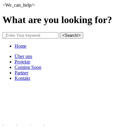
<We_can_help/>
What are you looking for?
<Search/>
Home
Über uns
Projekte
Coming Soon
Partner
Kontakt