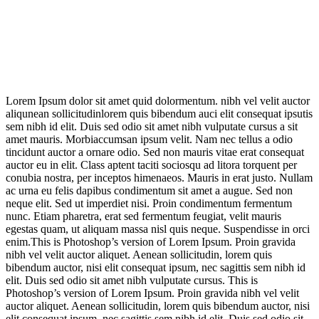
Lorem Ipsum dolor sit amet quid dolormentum. nibh vel velit auctor
aliqunean sollicitudinlorem quis bibendum auci elit consequat ipsutis
sem nibh id elit. Duis sed odio sit amet nibh vulputate cursus a sit
amet mauris. Morbiaccumsan ipsum velit. Nam nec tellus a odio
tincidunt auctor a ornare odio. Sed non mauris vitae erat consequat
auctor eu in elit. Class aptent taciti sociosqu ad litora torquent per
conubia nostra, per inceptos himenaeos. Mauris in erat justo. Nullam
ac urna eu felis dapibus condimentum sit amet a augue. Sed non
neque elit. Sed ut imperdiet nisi. Proin condimentum fermentum
nunc. Etiam pharetra, erat sed fermentum feugiat, velit mauris
egestas quam, ut aliquam massa nisl quis neque. Suspendisse in orci
enim.This is Photoshop’s version of Lorem Ipsum. Proin gravida
nibh vel velit auctor aliquet. Aenean sollicitudin, lorem quis
bibendum auctor, nisi elit consequat ipsum, nec sagittis sem nibh id
elit. Duis sed odio sit amet nibh vulputate cursus. This is
Photoshop’s version of Lorem Ipsum. Proin gravida nibh vel velit
auctor aliquet. Aenean sollicitudin, lorem quis bibendum auctor, nisi
elit consequat ipsum, nec sagittis sem nibh id elit. Duis sed odio sit