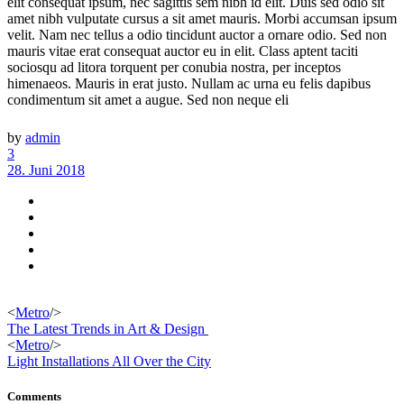
elit consequat ipsum, nec sagittis sem nibh id elit. Duis sed odio sit
amet nibh vulputate cursus a sit amet mauris. Morbi accumsan ipsum
velit. Nam nec tellus a odio tincidunt auctor a ornare odio. Sed non
mauris vitae erat consequat auctor eu in elit. Class aptent taciti
sociosqu ad litora torquent per conubia nostra, per inceptos
himenaeos. Mauris in erat justo. Nullam ac urna eu felis dapibus
condimentum sit amet a augue. Sed non neque eli
by
admin
3
28. Juni 2018
<
Metro
/>
The Latest Trends in Art & Design
<
Metro
/>
Light Installations All Over the City
Comments